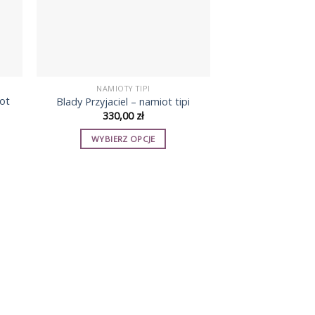
NAMIOTY TIPI
iot
Blady Przyjaciel – namiot tipi
330,00
zł
WYBIERZ OPCJE
Ten
produkt
ma
wiele
wariantów.
Opcje
można
wybrać
na
stronie