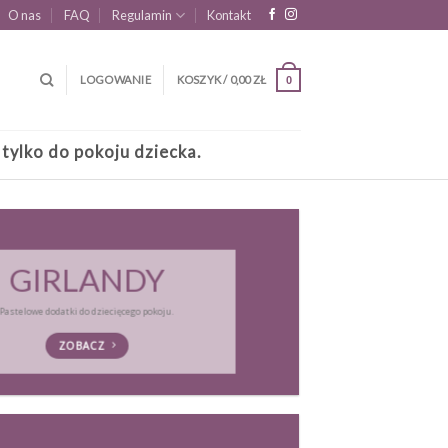
O nas
FAQ
Regulamin
Kontakt
LOGOWANIE
KOSZYK /
0,00
ZŁ
0
 tylko do pokoju dziecka.
GIRLANDY
Pastelowe dodatki do dziecięcego pokoju.
ZOBACZ