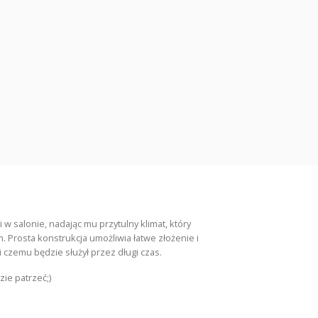
Płatności PayU
Bezpieczeństwo płatności dzięki
szyfrowaniu SSL.
w salonie, nadając mu przytulny klimat, który
 Prosta konstrukcja umożliwia łatwe złożenie i
 czemu będzie służył przez długi czas.
ie patrzeć;)