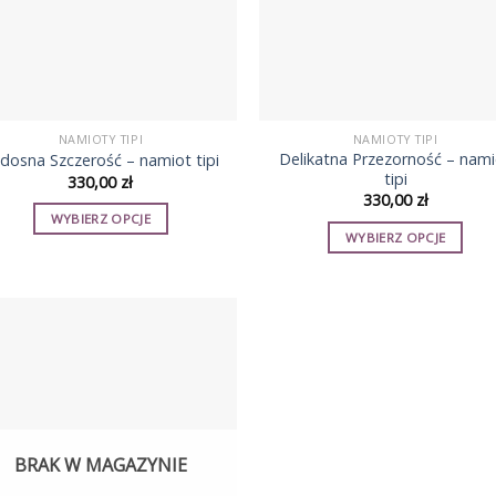
NAMIOTY TIPI
NAMIOTY TIPI
Delikatna Przezorność – nam
dosna Szczerość – namiot tipi
tipi
330,00
zł
330,00
zł
WYBIERZ OPCJE
WYBIERZ OPCJE
Ten
Ten
produkt
produkt
ma
ma
wiele
wiele
wariantów.
wariantów.
Opcje
Opcje
można
można
wybrać
wybrać
na
BRAK W MAGAZYNIE
na
stronie
stronie