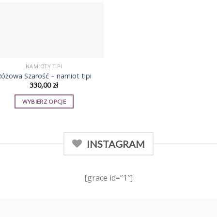
produktu
produktu
NAMIOTY TIPI
óżowa Szarość – namiot tipi
330,00
zł
WYBIERZ OPCJE
Ten
produkt
ma
INSTAGRAM
wiele
wariantów.
Opcje
[grace id=”1″]
można
wybrać
na
stronie