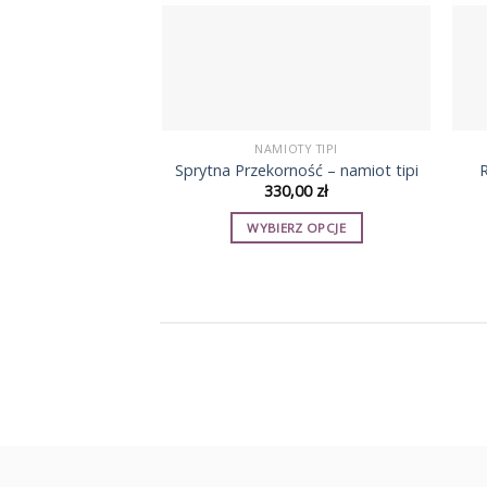
produktu
NAMIOTY TIPI
Sprytna Przekorność – namiot tipi
R
330,00
zł
WYBIERZ OPCJE
Ten
produkt
ma
wiele
wariantów.
Opcje
można
wybrać
na
stronie