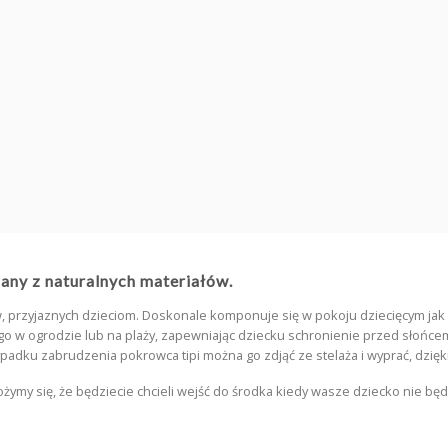
produktu
Zwrot towaru
asz
14 dni na zwrot bez podawania przyczyny.
nany z naturalnych materiałów.
, przyjaznych dzieciom. Doskonale komponuje się w pokoju dziecięcym jak i 
o w ogrodzie lub na plaży, zapewniając dziecku schronienie przed słońcem.
adku zabrudzenia pokrowca tipi można go zdjąć ze stelaża i wyprać, dzięki
my się, że będziecie chcieli wejść do środka kiedy wasze dziecko nie będz