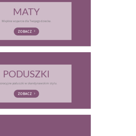
MATY
Miękkie wsparcie dla Twojego dziecka.
ZOBACZ
PODUSZKI
oracyjne poduszki w skandynawskim stylu.
ZOBACZ