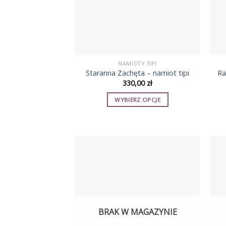
NAMIOTY TIPI
Staranna Zachęta – namiot tipi
Ra
330,00
zł
WYBIERZ OPCJE
Ten
produkt
ma
wiele
wariantów.
Opcje
można
wybrać
na
BRAK W MAGAZYNIE
stronie