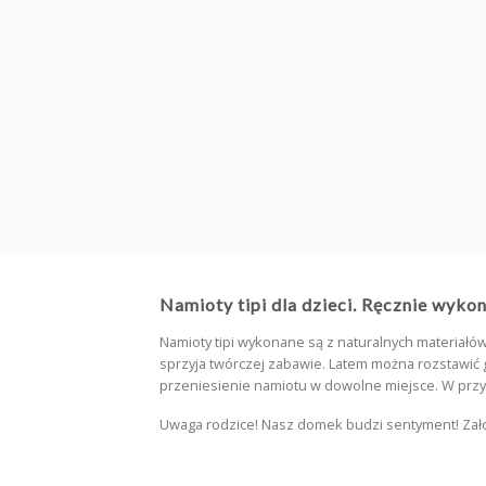
produktu
Szybka dostawa
Zamów namiot tipi już dzisiaj, a otrzym
go w przeciągu 1-2 dni.
Namioty tipi dla dzieci. Ręcznie wyko
Namioty tipi wykonane są z naturalnych materiałów
sprzyja twórczej zabawie. Latem można rozstawić g
przeniesienie namiotu w dowolne miejsce. W przyp
Uwaga rodzice! Nasz domek budzi sentyment! Założy